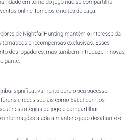
munidade em torno do jogo não só compartilha
entos online, torneios e noites de caça,
dores de NightfallHunting mantêm o interesse da
 temáticos e recompensas exclusivas. Esses
to dos jogadores, mas também introduzem novas
olgante.
ribui significativamente para o seu sucesso
fóruns e redes sociais como 59bet.com, os
cutir estratégias de jogo e compartilhar
de informações ajuda a manter o jogo desafiante e