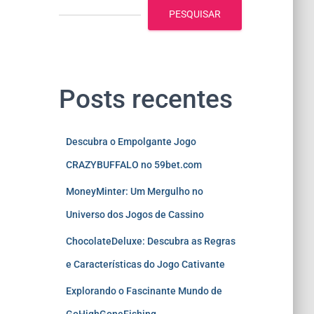
PESQUISAR
Posts recentes
Descubra o Empolgante Jogo
CRAZYBUFFALO no 59bet.com
MoneyMinter: Um Mergulho no
Universo dos Jogos de Cassino
ChocolateDeluxe: Descubra as Regras
e Características do Jogo Cativante
Explorando o Fascinante Mundo de