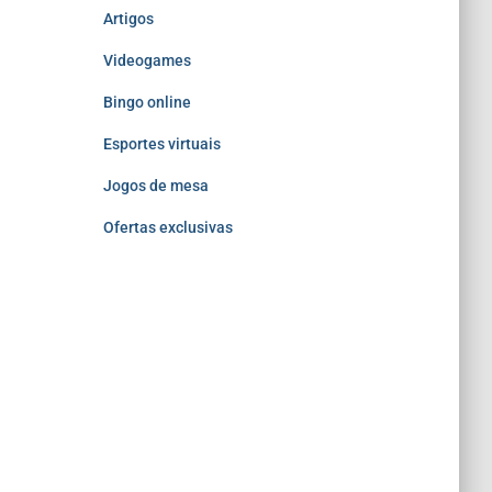
Artigos
Videogames
Bingo online
Esportes virtuais
Jogos de mesa
Ofertas exclusivas