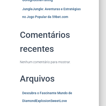
GoHighGoneFishing
JungleJungle: Aventuras e Estratégias
no Jogo Popular da 59bet.com
Comentários
recentes
Nenhum comentário para mostrar.
Arquivos
Descubra o Fascinante Mundo de
DiamondExplosionSweetLove