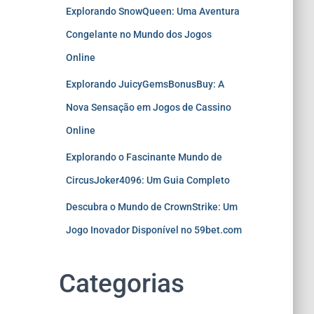
Explorando SnowQueen: Uma Aventura
Congelante no Mundo dos Jogos
Online
Explorando JuicyGemsBonusBuy: A
Nova Sensação em Jogos de Cassino
Online
Explorando o Fascinante Mundo de
CircusJoker4096: Um Guia Completo
Descubra o Mundo de CrownStrike: Um
Jogo Inovador Disponível no 59bet.com
Categorias