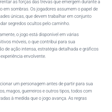
nfrentar as forças das trevas que emergem durante a
lto em sombras. Os jogadores assumem o papel de
dades únicas, que devem trabalhar em conjunto
ndar segredos ocultos pelo caminho.
mente, o jogo está disponível em várias
itivos móveis, o que contribui para sua
ão de ação intensa, estratégia detalhada e gráficos
experiência envolvente.
ecionar um personagem antes de partir para sua
s, magos, guerreiros e outros tipos, todos com
radas à medida que o jogo avança. As regras