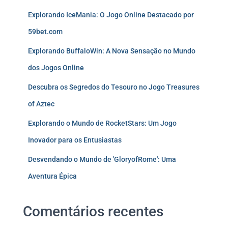
Explorando IceMania: O Jogo Online Destacado por
59bet.com
Explorando BuffaloWin: A Nova Sensação no Mundo
dos Jogos Online
Descubra os Segredos do Tesouro no Jogo Treasures
of Aztec
Explorando o Mundo de RocketStars: Um Jogo
Inovador para os Entusiastas
Desvendando o Mundo de 'GloryofRome': Uma
Aventura Épica
Comentários recentes