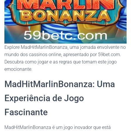
Explore MadHitMarlinBonanza, uma jornada envolvente no
mundo dos cassinos online, apresentado por 59bet.com.
Descubra como jogar e as regras que tornam este jogo
emocionante.
MadHitMarlinBonanza: Uma
Experiência de Jogo
Fascinante
MadHitMarlinBonanza é um jogo inovador que está