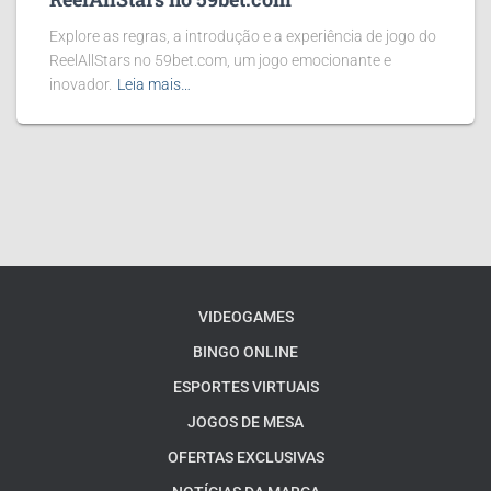
Explore as regras, a introdução e a experiência de jogo do
ReelAllStars no 59bet.com, um jogo emocionante e
inovador.
Leia mais…
VIDEOGAMES
BINGO ONLINE
ESPORTES VIRTUAIS
JOGOS DE MESA
OFERTAS EXCLUSIVAS