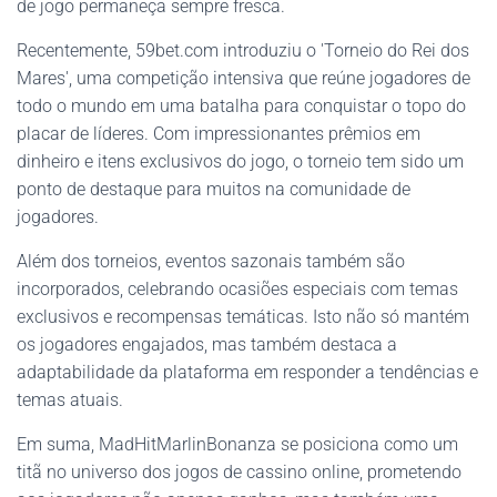
de jogo permaneça sempre fresca.
Recentemente, 59bet.com introduziu o 'Torneio do Rei dos
Mares', uma competição intensiva que reúne jogadores de
todo o mundo em uma batalha para conquistar o topo do
placar de líderes. Com impressionantes prêmios em
dinheiro e itens exclusivos do jogo, o torneio tem sido um
ponto de destaque para muitos na comunidade de
jogadores.
Além dos torneios, eventos sazonais também são
incorporados, celebrando ocasiões especiais com temas
exclusivos e recompensas temáticas. Isto não só mantém
os jogadores engajados, mas também destaca a
adaptabilidade da plataforma em responder a tendências e
temas atuais.
Em suma, MadHitMarlinBonanza se posiciona como um
titã no universo dos jogos de cassino online, prometendo