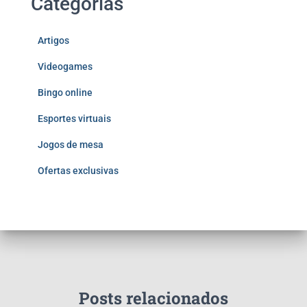
Categorias
Artigos
Videogames
Bingo online
Esportes virtuais
Jogos de mesa
Ofertas exclusivas
Posts relacionados