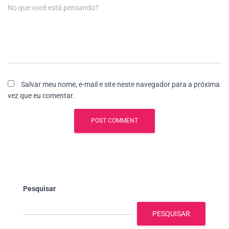
No que você está pensando?
Salvar meu nome, e-mail e site neste navegador para a próxima
vez que eu comentar.
Pesquisar
PESQUISAR