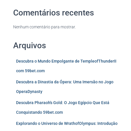
Comentários recentes
Nenhum comentário para mostrar.
Arquivos
Descubra o Mundo Empolgante de TempleofThunderII
com 59bet.com
Descubra a Dinastia da Ópera: Uma Imersão no Jogo
OperaDynasty
Descubra Pharaoh's Gold: O Jogo Egípcio Que Está
Conquistando 59bet.com
Explorando o Universo de WrathofOlympus: Introdução