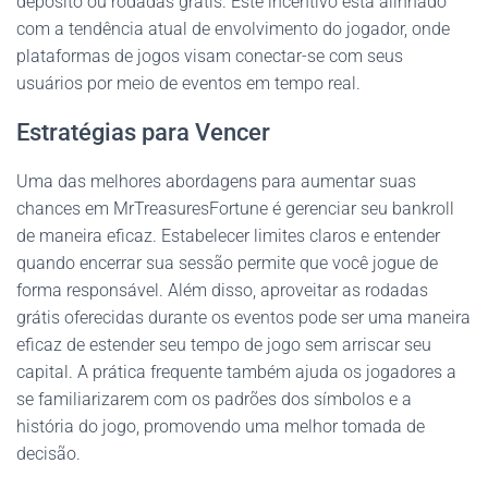
depósito ou rodadas grátis. Este incentivo está alinhado
com a tendência atual de envolvimento do jogador, onde
plataformas de jogos visam conectar-se com seus
usuários por meio de eventos em tempo real.
Estratégias para Vencer
Uma das melhores abordagens para aumentar suas
chances em MrTreasuresFortune é gerenciar seu bankroll
de maneira eficaz. Estabelecer limites claros e entender
quando encerrar sua sessão permite que você jogue de
forma responsável. Além disso, aproveitar as rodadas
grátis oferecidas durante os eventos pode ser uma maneira
eficaz de estender seu tempo de jogo sem arriscar seu
capital. A prática frequente também ajuda os jogadores a
se familiarizarem com os padrões dos símbolos e a
história do jogo, promovendo uma melhor tomada de
decisão.