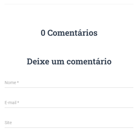
0 Comentários
Deixe um comentário
Nome
*
E-mail
*
Site