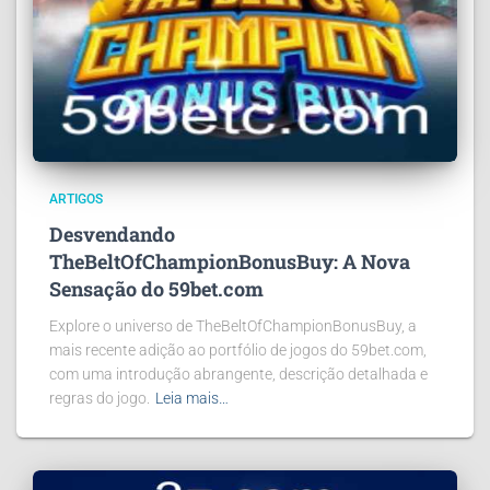
ARTIGOS
Desvendando
TheBeltOfChampionBonusBuy: A Nova
Sensação do 59bet.com
Explore o universo de TheBeltOfChampionBonusBuy, a
mais recente adição ao portfólio de jogos do 59bet.com,
com uma introdução abrangente, descrição detalhada e
regras do jogo.
Leia mais…