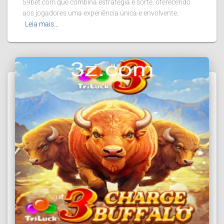
59bet.com que combina estratégia e sorte, oferecendo
aos jogadores uma experiência única e envolvente.
Leia mais…