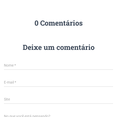
0 Comentários
Deixe um comentário
Nome
*
E-mail
*
Site
No que você está pensando?