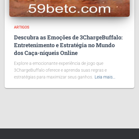
ARTIGOS
Descubra as Emoções de 3ChargeBuffalo:
Entretenimento e Estratégia no Mundo
dos Caça-níqueis Online
Explore a emocionante experiência de jogo que
3ChargeBuffalo oferece e aprenda suas regras e
estratégias para maximizar seus ganhos.
Leia mais…