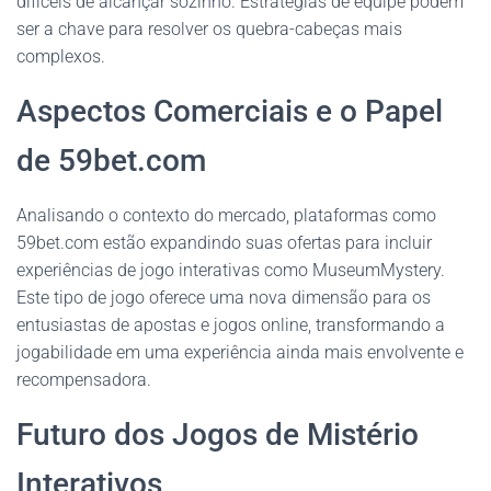
difíceis de alcançar sozinho. Estratégias de equipe podem
ser a chave para resolver os quebra-cabeças mais
complexos.
Aspectos Comerciais e o Papel
de 59bet.com
Analisando o contexto do mercado, plataformas como
59bet.com estão expandindo suas ofertas para incluir
experiências de jogo interativas como MuseumMystery.
Este tipo de jogo oferece uma nova dimensão para os
entusiastas de apostas e jogos online, transformando a
jogabilidade em uma experiência ainda mais envolvente e
recompensadora.
Futuro dos Jogos de Mistério
Interativos