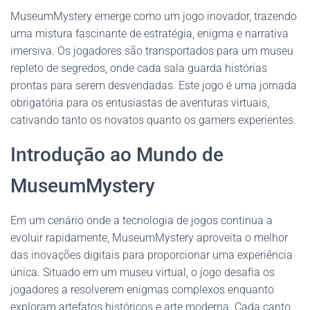
MuseumMystery emerge como um jogo inovador, trazendo
uma mistura fascinante de estratégia, enigma e narrativa
imersiva. Os jogadores são transportados para um museu
repleto de segredos, onde cada sala guarda histórias
prontas para serem desvendadas. Este jogo é uma jornada
obrigatória para os entusiastas de aventuras virtuais,
cativando tanto os novatos quanto os gamers experientes.
Introdução ao Mundo de
MuseumMystery
Em um cenário onde a tecnologia de jogos continua a
evoluir rapidamente, MuseumMystery aproveita o melhor
das inovações digitais para proporcionar uma experiência
única. Situado em um museu virtual, o jogo desafia os
jogadores a resolverem enigmas complexos enquanto
exploram artefatos históricos e arte moderna. Cada canto