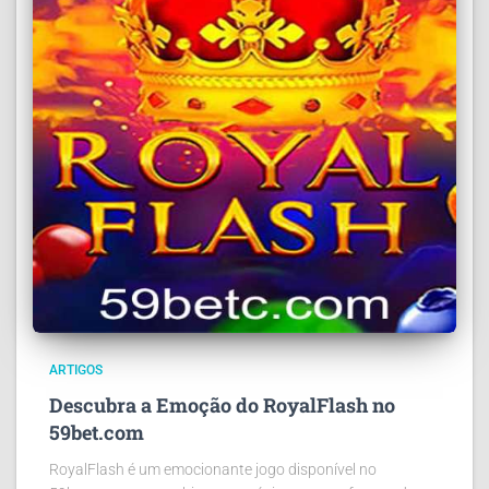
ARTIGOS
Descubra a Emoção do RoyalFlash no
59bet.com
RoyalFlash é um emocionante jogo disponível no