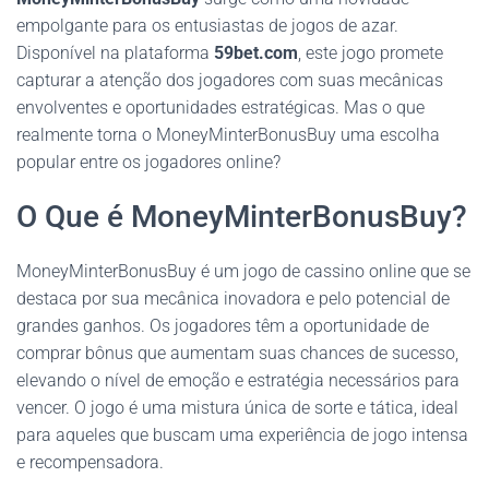
empolgante para os entusiastas de jogos de azar.
Disponível na plataforma
59bet.com
, este jogo promete
capturar a atenção dos jogadores com suas mecânicas
envolventes e oportunidades estratégicas. Mas o que
realmente torna o MoneyMinterBonusBuy uma escolha
popular entre os jogadores online?
O Que é MoneyMinterBonusBuy?
MoneyMinterBonusBuy é um jogo de cassino online que se
destaca por sua mecânica inovadora e pelo potencial de
grandes ganhos. Os jogadores têm a oportunidade de
comprar bônus que aumentam suas chances de sucesso,
elevando o nível de emoção e estratégia necessários para
vencer. O jogo é uma mistura única de sorte e tática, ideal
para aqueles que buscam uma experiência de jogo intensa
e recompensadora.