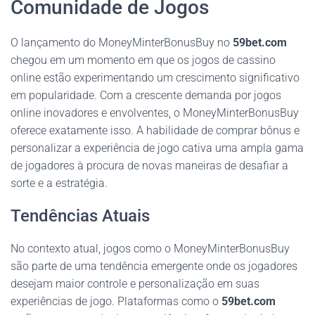
Comunidade de Jogos
O lançamento do MoneyMinterBonusBuy no
59bet.com
chegou em um momento em que os jogos de cassino
online estão experimentando um crescimento significativo
em popularidade. Com a crescente demanda por jogos
online inovadores e envolventes, o MoneyMinterBonusBuy
oferece exatamente isso. A habilidade de comprar bônus e
personalizar a experiência de jogo cativa uma ampla gama
de jogadores à procura de novas maneiras de desafiar a
sorte e a estratégia.
Tendências Atuais
No contexto atual, jogos como o MoneyMinterBonusBuy
são parte de uma tendência emergente onde os jogadores
desejam maior controle e personalização em suas
experiências de jogo. Plataformas como o
59bet.com