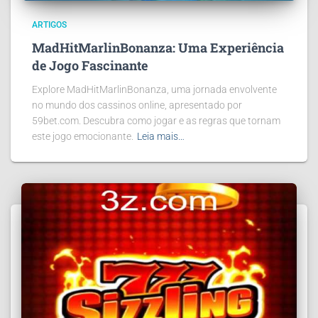
ARTIGOS
MadHitMarlinBonanza: Uma Experiência
de Jogo Fascinante
Explore MadHitMarlinBonanza, uma jornada envolvente
no mundo dos cassinos online, apresentado por
59bet.com. Descubra como jogar e as regras que tornam
este jogo emocionante.
Leia mais…