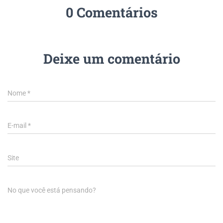
0 Comentários
Deixe um comentário
Nome
*
E-mail
*
Site
No que você está pensando?