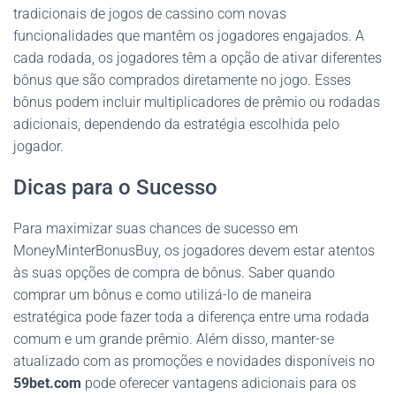
tradicionais de jogos de cassino com novas
funcionalidades que mantêm os jogadores engajados. A
cada rodada, os jogadores têm a opção de ativar diferentes
bônus que são comprados diretamente no jogo. Esses
bônus podem incluir multiplicadores de prêmio ou rodadas
adicionais, dependendo da estratégia escolhida pelo
jogador.
Dicas para o Sucesso
Para maximizar suas chances de sucesso em
MoneyMinterBonusBuy, os jogadores devem estar atentos
às suas opções de compra de bônus. Saber quando
comprar um bônus e como utilizá-lo de maneira
estratégica pode fazer toda a diferença entre uma rodada
comum e um grande prêmio. Além disso, manter-se
atualizado com as promoções e novidades disponíveis no
59bet.com
pode oferecer vantagens adicionais para os