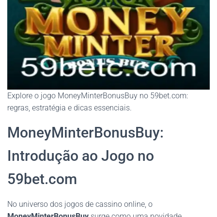
Explore o jogo MoneyMinterBonusBuy no 59bet.com:
regras, estratégia e dicas essenciais.
MoneyMinterBonusBuy:
Introdução ao Jogo no
59bet.com
No universo dos jogos de cassino online, o
MoneyMinterBonusBuy
surge como uma novidade