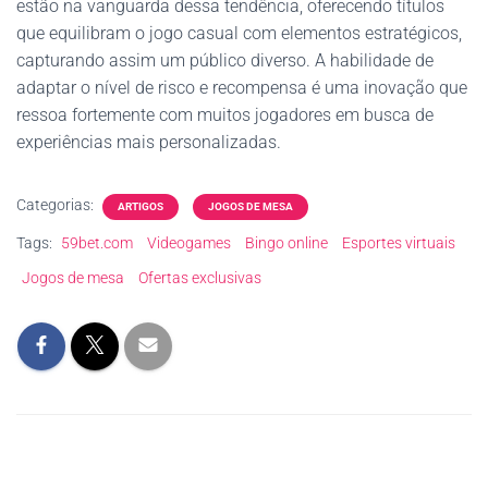
estão na vanguarda dessa tendência, oferecendo títulos
que equilibram o jogo casual com elementos estratégicos,
capturando assim um público diverso. A habilidade de
adaptar o nível de risco e recompensa é uma inovação que
ressoa fortemente com muitos jogadores em busca de
experiências mais personalizadas.
Categorias:
ARTIGOS
JOGOS DE MESA
Tags:
59bet.com
Videogames
Bingo online
Esportes virtuais
Jogos de mesa
Ofertas exclusivas