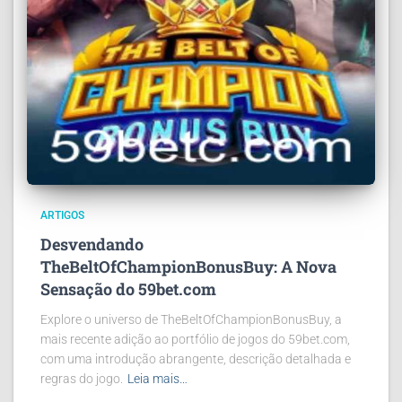
ARTIGOS
Desvendando
TheBeltOfChampionBonusBuy: A Nova
Sensação do 59bet.com
Explore o universo de TheBeltOfChampionBonusBuy, a
mais recente adição ao portfólio de jogos do 59bet.com,
com uma introdução abrangente, descrição detalhada e
regras do jogo.
Leia mais…