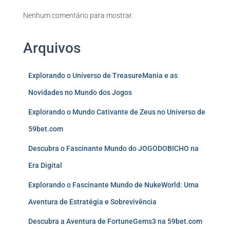
Nenhum comentário para mostrar.
Arquivos
Explorando o Universo de TreasureMania e as
Novidades no Mundo dos Jogos
Explorando o Mundo Cativante de Zeus no Universo de
59bet.com
Descubra o Fascinante Mundo do JOGODOBICHO na
Era Digital
Explorando o Fascinante Mundo de NukeWorld: Uma
Aventura de Estratégia e Sobrevivência
Descubra a Aventura de FortuneGems3 na 59bet.com