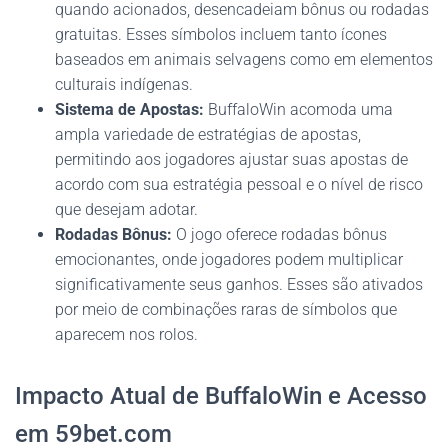
quando acionados, desencadeiam bônus ou rodadas
gratuitas. Esses símbolos incluem tanto ícones
baseados em animais selvagens como em elementos
culturais indígenas.
Sistema de Apostas:
BuffaloWin acomoda uma
ampla variedade de estratégias de apostas,
permitindo aos jogadores ajustar suas apostas de
acordo com sua estratégia pessoal e o nível de risco
que desejam adotar.
Rodadas Bônus:
O jogo oferece rodadas bônus
emocionantes, onde jogadores podem multiplicar
significativamente seus ganhos. Esses são ativados
por meio de combinações raras de símbolos que
aparecem nos rolos.
Impacto Atual de BuffaloWin e Acesso
em 59bet.com