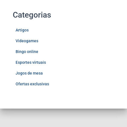
Categorias
Artigos
Videogames
Bingo online
Esportes virtuais
Jogos de mesa
Ofertas exclusivas