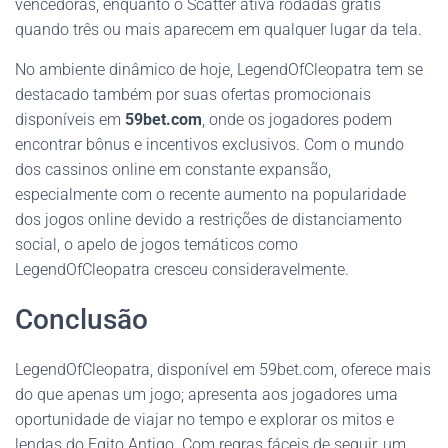
vencedoras, enquanto o Scatter ativa rodadas grátis
quando três ou mais aparecem em qualquer lugar da tela.
No ambiente dinâmico de hoje, LegendOfCleopatra tem se
destacado também por suas ofertas promocionais
disponíveis em
59bet.com
, onde os jogadores podem
encontrar bônus e incentivos exclusivos. Com o mundo
dos cassinos online em constante expansão,
especialmente com o recente aumento na popularidade
dos jogos online devido a restrições de distanciamento
social, o apelo de jogos temáticos como
LegendOfCleopatra cresceu consideravelmente.
Conclusão
LegendOfCleopatra, disponível em 59bet.com, oferece mais
do que apenas um jogo; apresenta aos jogadores uma
oportunidade de viajar no tempo e explorar os mitos e
lendas do Egito Antigo. Com regras fáceis de seguir, um