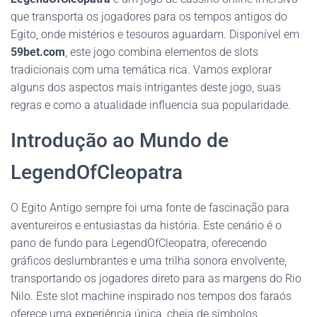
que transporta os jogadores para os tempos antigos do
Egito, onde mistérios e tesouros aguardam. Disponível em
59bet.com
, este jogo combina elementos de slots
tradicionais com uma temática rica. Vamos explorar
alguns dos aspectos mais intrigantes deste jogo, suas
regras e como a atualidade influencia sua popularidade.
Introdução ao Mundo de
LegendOfCleopatra
O Egito Antigo sempre foi uma fonte de fascinação para
aventureiros e entusiastas da história. Este cenário é o
pano de fundo para LegendOfCleopatra, oferecendo
gráficos deslumbrantes e uma trilha sonora envolvente,
transportando os jogadores direto para as margens do Rio
Nilo. Este slot machine inspirado nos tempos dos faraós
oferece uma experiência única, cheia de símbolos