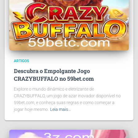
ARTIGOS
Descubra o Empolgante Jogo
CRAZYBUFFALO no 59bet.com
Explore o mundo dinâmico e eletrizante de
CRAZYBUFFALO, um jogo de azar inovador disponível no
59bet.com, e conheça suas regras e como começar a
jogar hoje mesmo.
Leia mais…