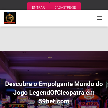
ENTRAR
CADASTRE-SE
A
L
T
E
R
N
A
R
N
A
V
E
G
A
Descubra o Empolgante Mundo do
Ç
Ã
Jogo LegendOfCleopatra em
O
59bet.com