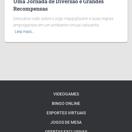
Uma Jornada de Diversão e Grandes
Recompensas
Descubra tudo sobre o jogo HappyEaster e suas regras
empolgantes em um ambiente virtual cativante.
Leia mais…
VIDEOGAMES
BINGO ONLINE
ESPORTES VIRTUAIS
JOGOS DE MESA
OFERTAS EXCLUSIVAS