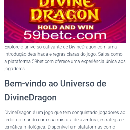
Explore o universo cativante de DivineDragon com uma
introdução detalhada e regras claras do jogo. Saiba como
a plataforma 59bet.com oferece uma experiência única aos
jogadores.
Bem-vindo ao Universo de
DivineDragon
DivineDragon é um jogo que tem conquistado jogadores ao
redor do mundo com sua mistura de aventura, estratégia e
temática mitológica. Disponível em plataformas como