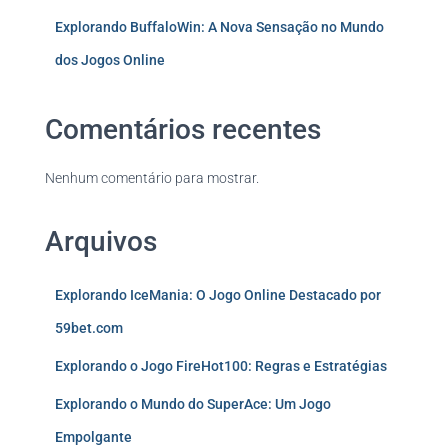
Explorando BuffaloWin: A Nova Sensação no Mundo
dos Jogos Online
Comentários recentes
Nenhum comentário para mostrar.
Arquivos
Explorando IceMania: O Jogo Online Destacado por
59bet.com
Explorando o Jogo FireHot100: Regras e Estratégias
Explorando o Mundo do SuperAce: Um Jogo
Empolgante