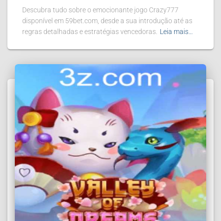
Descubra tudo sobre o emocionante jogo Crazy777
disponível em 59bet.com, desde a sua introdução até as
regras detalhadas e estratégias vencedoras.
Leia mais…