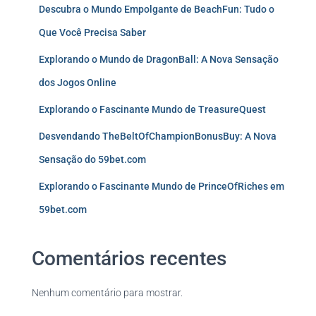
Descubra o Mundo Empolgante de BeachFun: Tudo o
Que Você Precisa Saber
Explorando o Mundo de DragonBall: A Nova Sensação
dos Jogos Online
Explorando o Fascinante Mundo de TreasureQuest
Desvendando TheBeltOfChampionBonusBuy: A Nova
Sensação do 59bet.com
Explorando o Fascinante Mundo de PrinceOfRiches em
59bet.com
Comentários recentes
Nenhum comentário para mostrar.