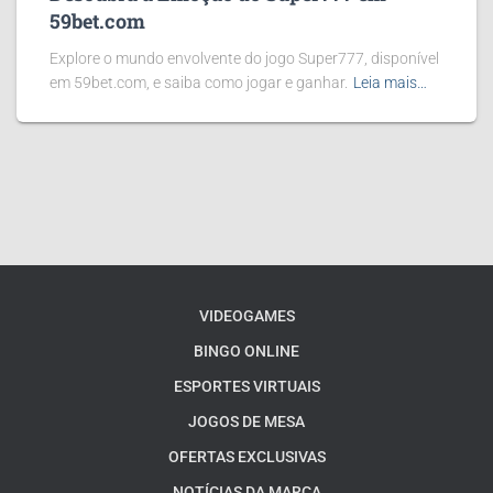
59bet.com
Explore o mundo envolvente do jogo Super777, disponível
em 59bet.com, e saiba como jogar e ganhar.
Leia mais…
VIDEOGAMES
BINGO ONLINE
ESPORTES VIRTUAIS
JOGOS DE MESA
OFERTAS EXCLUSIVAS
NOTÍCIAS DA MARCA