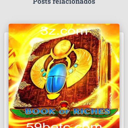
Posts relacionados