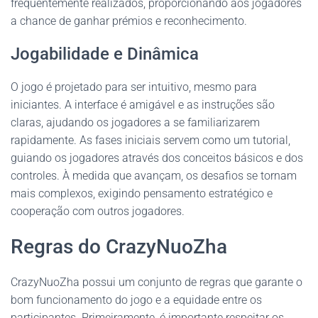
frequentemente realizados, proporcionando aos jogadores
a chance de ganhar prémios e reconhecimento.
Jogabilidade e Dinâmica
O jogo é projetado para ser intuitivo, mesmo para
iniciantes. A interface é amigável e as instruções são
claras, ajudando os jogadores a se familiarizarem
rapidamente. As fases iniciais servem como um tutorial,
guiando os jogadores através dos conceitos básicos e dos
controles. À medida que avançam, os desafios se tornam
mais complexos, exigindo pensamento estratégico e
cooperação com outros jogadores.
Regras do CrazyNuoZha
CrazyNuoZha possui um conjunto de regras que garante o
bom funcionamento do jogo e a equidade entre os
participantes. Primeiramente, é importante respeitar os