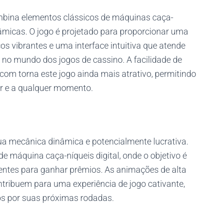
mbina elementos clássicos de máquinas caça-
âmicas. O jogo é projetado para proporcionar uma
os vibrantes e uma interface intuitiva que atende
 no mundo dos jogos de cassino. A facilidade de
om torna este jogo ainda mais atrativo, permitindo
ar e a qualquer momento.
ua mecânica dinâmica e potencialmente lucrativa.
 máquina caça-níqueis digital, onde o objetivo é
dentes para ganhar prêmios. As animações de alta
ntribuem para uma experiência de jogo cativante,
os por suas próximas rodadas.