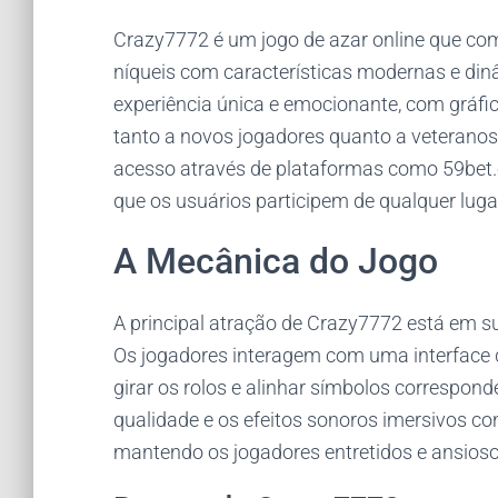
Crazy7772 é um jogo de azar online que co
níqueis com características modernas e din
experiência única e emocionante, com gráfic
tanto a novos jogadores quanto a veteranos
acesso através de plataformas como 59bet.c
que os usuários participem de qualquer lug
A Mecânica do Jogo
A principal atração de Crazy7772 está em s
Os jogadores interagem com uma interface de
girar os rolos e alinhar símbolos correspon
qualidade e os efeitos sonoros imersivos co
mantendo os jogadores entretidos e ansios