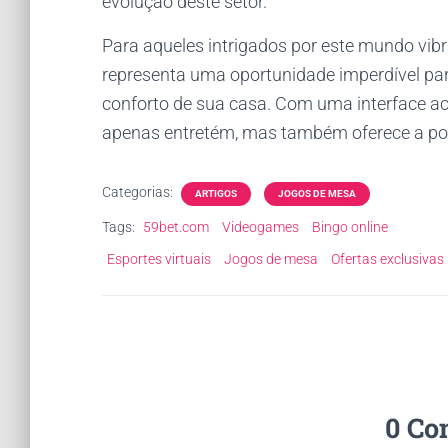
evolução deste setor.
Para aqueles intrigados por este mundo vib
representa uma oportunidade imperdível par
conforto de sua casa. Com uma interface ace
apenas entretém, mas também oferece a pos
Categorias:
ARTIGOS
JOGOS DE MESA
Tags:
59bet.com
Videogames
Bingo online
Esportes virtuais
Jogos de mesa
Ofertas exclusivas
0 Co