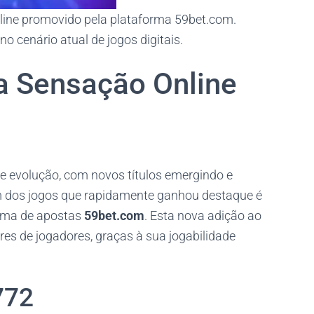
ine promovido pela plataforma 59bet.com.
o cenário atual de jogos digitais.
a Sensação Online
te evolução, com novos títulos emergindo e
 dos jogos que rapidamente ganhou destaque é
orma de apostas
59bet.com
. Esta nova adição ao
res de jogadores, graças à sua jogabilidade
772