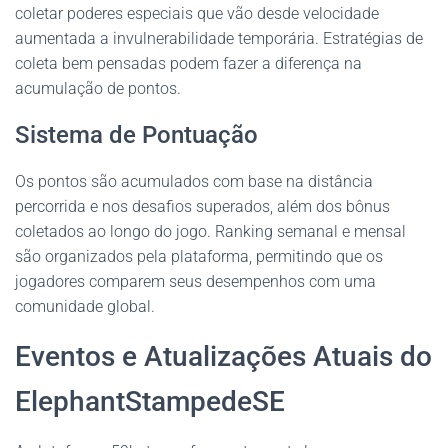
coletar poderes especiais que vão desde velocidade
aumentada a invulnerabilidade temporária. Estratégias de
coleta bem pensadas podem fazer a diferença na
acumulação de pontos.
Sistema de Pontuação
Os pontos são acumulados com base na distância
percorrida e nos desafios superados, além dos bônus
coletados ao longo do jogo. Ranking semanal e mensal
são organizados pela plataforma, permitindo que os
jogadores comparem seus desempenhos com uma
comunidade global.
Eventos e Atualizações Atuais do
ElephantStampedeSE