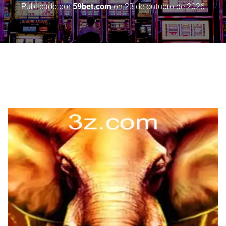
Publicado por
59bet.com
on
23 de outubro de 2026