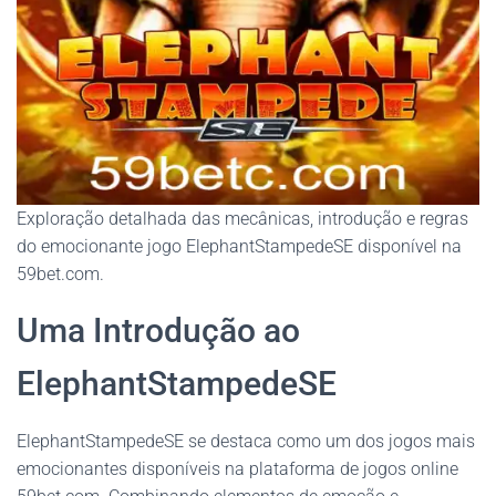
Exploração detalhada das mecânicas, introdução e regras
do emocionante jogo ElephantStampedeSE disponível na
59bet.com.
Uma Introdução ao
ElephantStampedeSE
ElephantStampedeSE se destaca como um dos jogos mais
emocionantes disponíveis na plataforma de jogos online