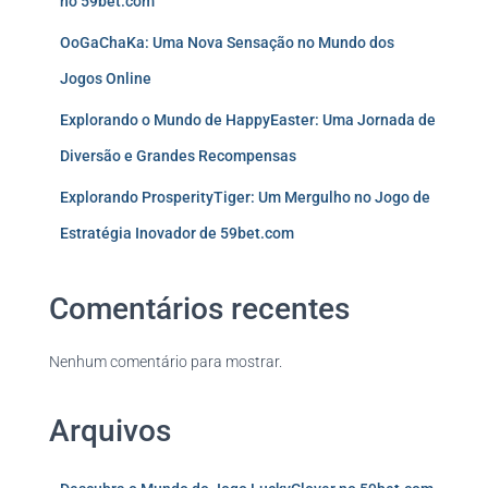
no 59bet.com
OoGaChaKa: Uma Nova Sensação no Mundo dos
Jogos Online
Explorando o Mundo de HappyEaster: Uma Jornada de
Diversão e Grandes Recompensas
Explorando ProsperityTiger: Um Mergulho no Jogo de
Estratégia Inovador de 59bet.com
Comentários recentes
Nenhum comentário para mostrar.
Arquivos