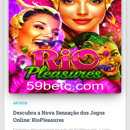
ARTIGOS
Descubra a Nova Sensação dos Jogos
Online: RioPleasures
Explore o emocionante mundo de RioPleasures, o jogo