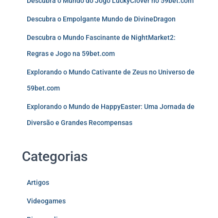
Descubra o Mundo do Jogo LuckyClover no 59bet.com
Descubra o Empolgante Mundo de DivineDragon
Descubra o Mundo Fascinante de NightMarket2:
Regras e Jogo na 59bet.com
Explorando o Mundo Cativante de Zeus no Universo de
59bet.com
Explorando o Mundo de HappyEaster: Uma Jornada de
Diversão e Grandes Recompensas
Categorias
Artigos
Videogames