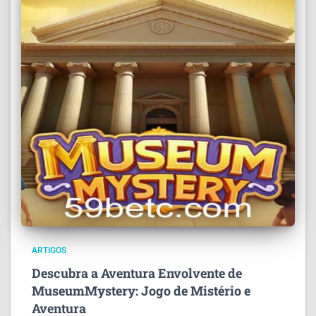
ARTIGOS
Descubra a Aventura Envolvente de
MuseumMystery: Jogo de Mistério e
Aventura