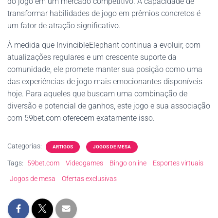
do jogo em um mercado competitivo. A capacidade de
transformar habilidades de jogo em prêmios concretos é
um fator de atração significativo.
À medida que InvincibleElephant continua a evoluir, com
atualizações regulares e um crescente suporte da
comunidade, ele promete manter sua posição como uma
das experiências de jogo mais emocionantes disponíveis
hoje. Para aqueles que buscam uma combinação de
diversão e potencial de ganhos, este jogo e sua associação
com 59bet.com oferecem exatamente isso.
Categorias:
ARTIGOS
JOGOS DE MESA
Tags:
59bet.com
Videogames
Bingo online
Esportes virtuais
Jogos de mesa
Ofertas exclusivas