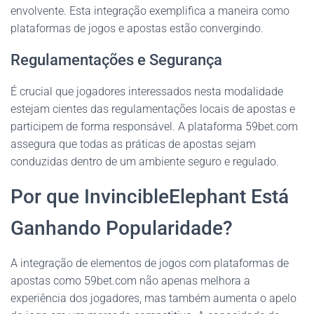
envolvente. Esta integração exemplifica a maneira como
plataformas de jogos e apostas estão convergindo.
Regulamentações e Segurança
É crucial que jogadores interessados nesta modalidade
estejam cientes das regulamentações locais de apostas e
participem de forma responsável. A plataforma 59bet.com
assegura que todas as práticas de apostas sejam
conduzidas dentro de um ambiente seguro e regulado.
Por que InvincibleElephant Está
Ganhando Popularidade?
A integração de elementos de jogos com plataformas de
apostas como 59bet.com não apenas melhora a
experiência dos jogadores, mas também aumenta o apelo