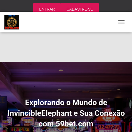
ENTRAR
CADASTRE-SE
A
L
T
E
R
N
A
R
N
A
V
E
G
A
Explorando o Mundo de
Ç
Ã
InvincibleElephant e Sua Conexão
O
com 59bet.com