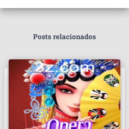
Posts relacionados